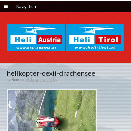
Navigation
helikopter-oexii-drachensee
by
Ncm
on
19. November 2014
in