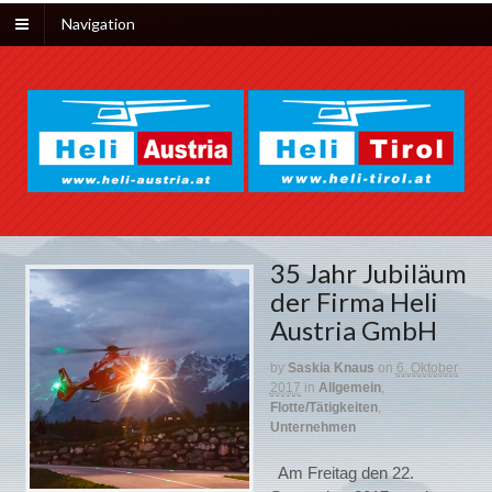
Navigation
35 Jahr Jubiläum
der Firma Heli
Austria GmbH
by
Saskia Knaus
on
6. Oktober
2017
in
Allgemein
,
Flotte/Tätigkeiten
,
Unternehmen
Am Freitag den 22.