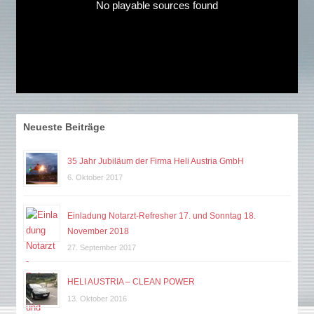
No playable sources found
Neueste Beiträge
35 Jahr Jubiläum der Firma Heli Austria GmbH
6. Oktober 2017
Einladung Notarzt-Refresher 17. und Sonntag 18.
November 2018
27. September 2017
HELI AUSTRIA – CLEAN POWER
13. Oktober 2016