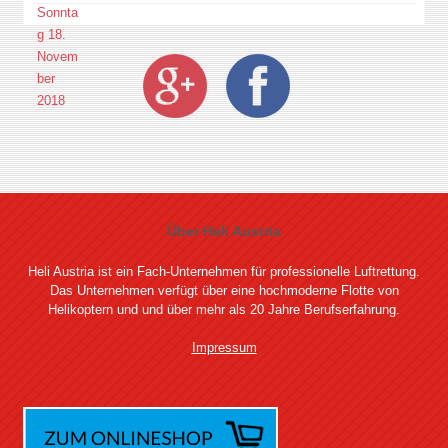
Über Heli Austria
Heli Austria ist ein Fach-Unternehmen für professionelle Luftrettung.
Das Unternehmen verfügt über eine hochmoderne Flotte von
Helikoptern und und über mehr als 20 Jahre Berufserfahrung.
Impressum