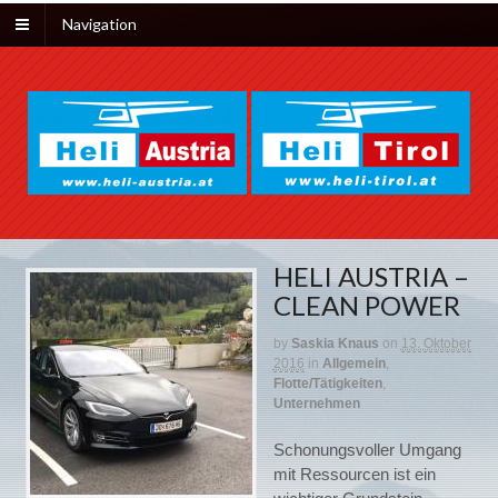
Navigation
HELI AUSTRIA –
CLEAN POWER
by
Saskia Knaus
on
13. Oktober
2016
in
Allgemein
,
Flotte/Tätigkeiten
,
Unternehmen
Schonungsvoller Umgang
mit Ressourcen ist ein