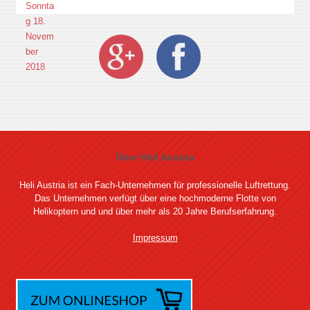
Über Heli Austria
Heli Austria ist ein Fach-Unternehmen für professionelle Luftrettung.
Das Unternehmen verfügt über eine hochmoderne Flotte von
Helikoptern und und über mehr als 20 Jahre Berufserfahrung.
Impressum