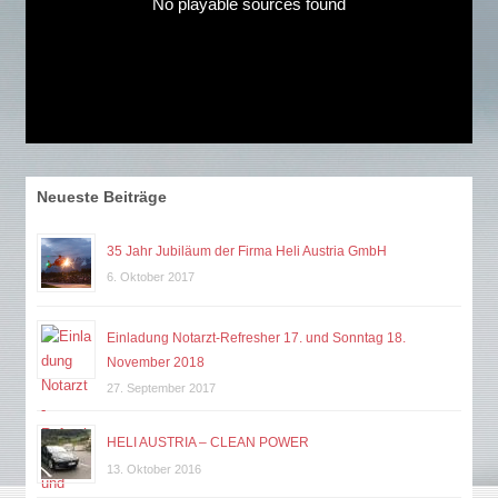
No playable sources found
Neueste Beiträge
35 Jahr Jubiläum der Firma Heli Austria GmbH
6. Oktober 2017
Einladung Notarzt-Refresher 17. und Sonntag 18.
November 2018
27. September 2017
HELI AUSTRIA – CLEAN POWER
13. Oktober 2016