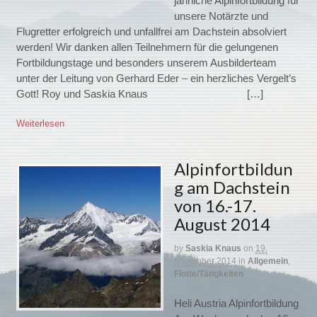
jährliche Alpinfortbildung für
unsere Notärzte und
Flugretter erfolgreich und unfallfrei am Dachstein absolviert
werden! Wir danken allen Teilnehmern für die gelungenen
Fortbildungstage und besonders unserem Ausbilderteam
unter der Leitung von Gerhard Eder – ein herzliches Vergelt’s
Gott! Roy und Saskia Knaus […]
Weiterlesen
Alpinfortbildun
g am Dachstein
von 16.-17.
August 2014
by
Saskia Knaus
on
19.
November 2014
in
Allgemein
,
Flotte/Tätigkeiten
Heli Austria Alpinfortbildung