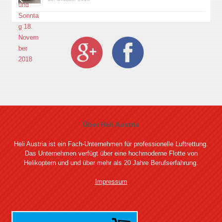
Über Heli Austria
Heli Austria ist ein Fach-Unternehmen für professionelle Luftrettung.
Das Unternehmen verfügt über eine hochmoderne Flotte von
Helikoptern und und über mehr als 20 Jahre Berufserfahrung.
Impressum