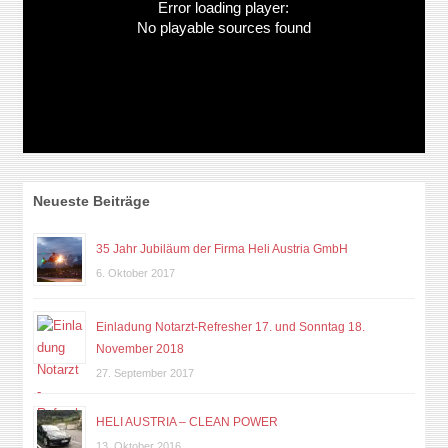
Error loading player:
No playable sources found
Neueste Beiträge
35 Jahr Jubiläum der Firma Heli Austria GmbH
6. Oktober 2017
Einladung Notarzt-Refresher 17. und Sonntag 18.
November 2018
27. September 2017
HELI AUSTRIA – CLEAN POWER
13. Oktober 2016