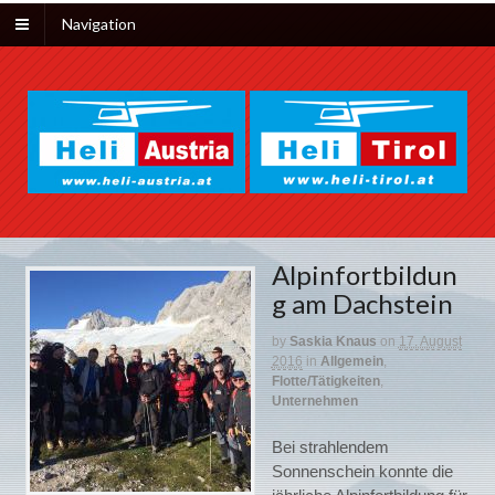
Navigation
Alpinfortbildun
g am Dachstein
by
Saskia Knaus
on
17. August
2016
in
Allgemein
,
Flotte/Tätigkeiten
,
Unternehmen
Bei strahlendem
Sonnenschein konnte die