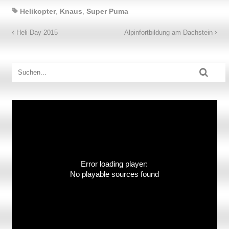
Helikopter
,
Knaus
,
Super Puma
Heli Day 2015
Alpinfortbildung am Dachstein
Error loading player:
No playable sources found