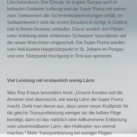
Löscheinsätzen. Der Einsatz ist in ganz Europa auch in
bebauten Gebieten zulässig weil die Super Puma mit seinen
zwei Triebwerken alle Sicherheitsbestimmungen erfüllt. Im
Seilbahnbereich sind die ersten Einsätze in Ischgl, in Osttirol
und in Brixen bestens verlaufen. Davor wurden drei Piloten
unter Anleitung eines erfahrenen Schweizer Spezialisten auf
die neuen Maschinen eingeschult. Die Super Puma werden
vom Heli Austria Hauptstützpunkt in St. Johann im Pongau
und vom Stützpunkt Hochgurgl in Tirol aus operieren.
Viel Leistung mit erstaunlich wenig Lärm
Was Roy Knaus besonders freut: „Unsere Kunden und die
Anrainer sind überrascht, wie wenig Lärm die Super Puma
macht. Geht man davon aus, dass unser neuer Kraftprotz für
die gleiche Transportleistung weniger als die halben Flüge
benötigt, dann ist das natürlich eine willkommene Entlastung
vom unvermeidbaren Lärm, den Helikopter nun einmal
machen.“ Mehr Transportleistung bei weniger Flügen