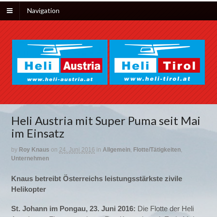
Navigation
Heli Austria mit Super Puma seit Mai
im Einsatz
by
Roy Knaus
on
24. Juni 2016
in
Allgemein
,
Flotte/Tätigkeiten
,
Unternehmen
Knaus betreibt Österreichs leistungsstärkste zivile
Helikopter
St. Johann im Pongau, 23. Juni 2016:
Die Flotte der Heli