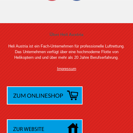
Über Heli Austria
Heli Austria ist ein Fach-Unternehmen für professionelle Luftrettung.
Das Unternehmen verfügt über eine hochmoderne Flotte von
Helikoptern und und über mehr als 20 Jahre Berufserfahrung.
Impressum