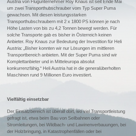
Austria von Flugunternehmer Roy Knaus ist seit Ende Mai
um zwei Transporthubschrauber vom Typ Super Puma
gewachsen. Mit diesen leistungsstarken
Transporthubschraubern mit 2 x 1800 PS können je nach
Höhe Lasten von bis zu 4,2 Tonnen bewegt werden. Für
solche Transporte gab es bisher in Österreich keinen
Anbieter. Roy Knaus zur Bedeutung der Investition für Heli
Austria: „Bisher konnten wir nur Lösungen im mittleren
Transportbereich anbieten. Mit der Super Puma sind wir
Komplettanbieter und in Mitteleuropa absolut
konkurrenzfähig.“ Heli Austria hat in die generalüberholten
Maschinen rund 9 Millionen Euro investiert.
Vielfältig einsetzbar
Der Einsatzbereich ist überall dort, wo viel Transportleistung
gefragt ist, etwa beim Bau von Seilbahnen oder
Stromleitungen, bei Wildbach- und Lawinenverbauungen, bei
der Holzbringung, in Katastrophenfällen oder bei