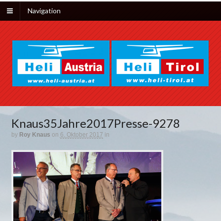
Navigation
Knaus35Jahre2017Presse-9278
by
Roy Knaus
on
6. Oktober 2017
in