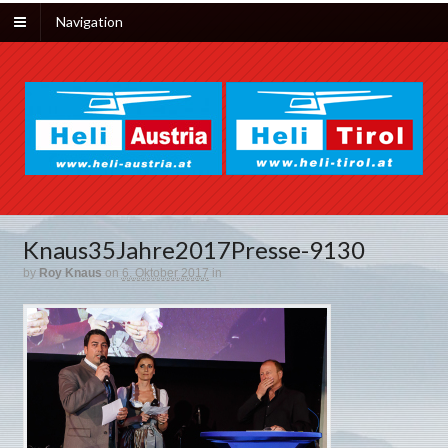
Navigation
Knaus35Jahre2017Presse-9130
by
Roy Knaus
on
6. Oktober 2017
in