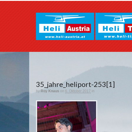
35_jahre_heliport-253[1]
by
Roy Knaus
on
6. Oktober 2017
in