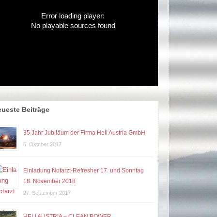
Error loading player:
No playable sources found
ueste Beiträge
35 Jahr Jubiläum der Firma Heli Austria GmbH
6. Oktober 2017
Einladung Notarzt-Refresher 17. und Sonntag
18. November 2018
27. September 2017
HELI AUSTRIA – CLEAN POWER