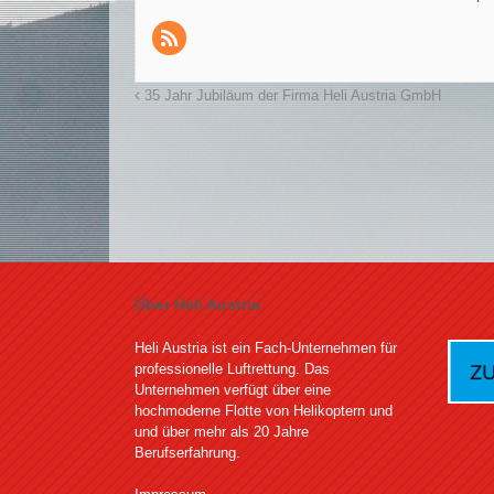
35 Jahr Jubiläum der Firma Heli Austria GmbH
Über Heli Austria
Heli Austria ist ein Fach-Unternehmen für
professionelle Luftrettung. Das
Unternehmen verfügt über eine
hochmoderne Flotte von Helikoptern und
und über mehr als 20 Jahre
Berufserfahrung.